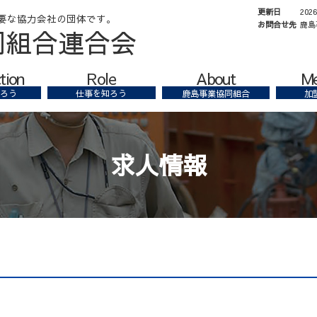
更新日
202
お問合せ先
鹿島
同組合連合会
tion
Role
About
M
ろう
仕事を知ろう
鹿島事業協同組合
加
求人情報