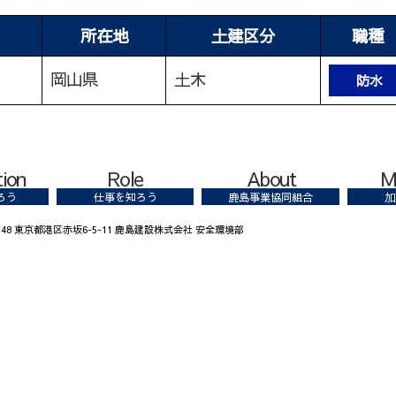
所在地
土建区分
職種
岡山県
土木
防水
tion
Role
About
M
ろう
仕事を知ろう
鹿島事業協同組合
加
8348 東京都港区赤坂6-5-11 鹿島建設株式会社 安全環境部