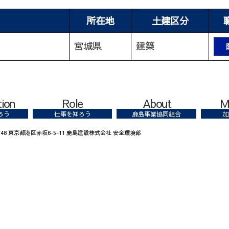
所在地
土建区分
宮城県
建築
tion
Role
About
M
ろう
仕事を知ろう
鹿島事業協同組合
加
8348 東京都港区赤坂6-5-11 鹿島建設株式会社 安全環境部