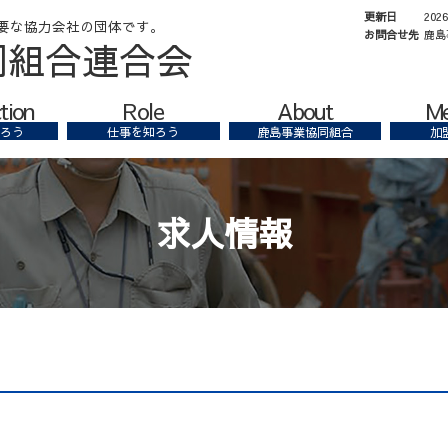
更新日
202
お問合せ先
鹿島
同組合連合会
tion
Role
About
M
ろう
仕事を知ろう
鹿島事業協同組合
加
求人情報