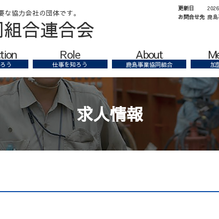
更新日
202
お問合せ先
鹿島
同組合連合会
tion
Role
About
M
ろう
仕事を知ろう
鹿島事業協同組合
加
求人情報