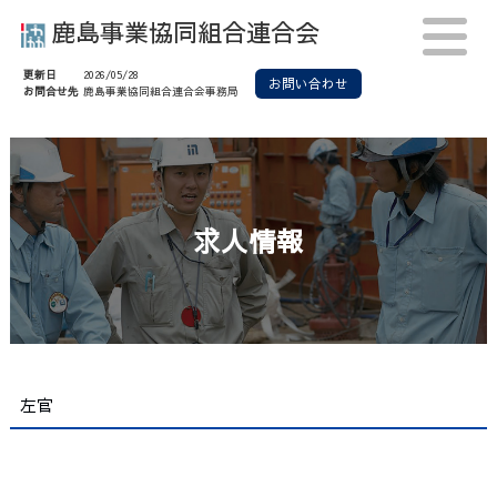
鹿島事業協同組合連合会
更新日
2026/05/28
お問い合わせ
お問合せ先
鹿島事業協同組合連合会事務局
求人情報
建設業を知ろう
仕事を知ろう
鹿島事業協同組合
加盟企業紹介
映像ライブラリー
求人情報
左官