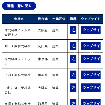
職種一覧に戻る
会社名
所在地
土建区分
職種
ウェブサイト
左
ウェブサイ
株式会社イスルギ
大阪府
建築
大阪支店
官
ト
左
ウェブサイ
崎上工業株式会社
岡山県
建築
官
ト
左
ウェブサイ
株式会社ジェイワ
東京都
建築
ン
官
ト
左
ウェブサイ
上内工業株式会社
熊本県
建築
官
ト
左
ウェブサイ
田村左官工業株式
大阪府
建築
会社
官
ト
左
ウェブサイ
西澤工業株式会社
群馬県
建築