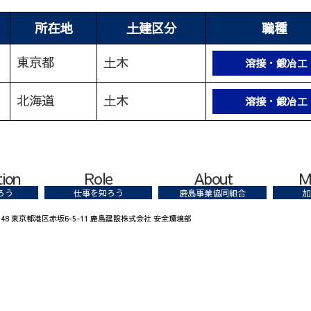
所在地
土建区分
職種
東京都
土木
溶接・鍛冶工
北海道
土木
溶接・鍛冶工
tion
Role
About
M
ろう
仕事を知ろう
鹿島事業協同組合
加
8348 東京都港区赤坂6-5-11 鹿島建設株式会社 安全環境部