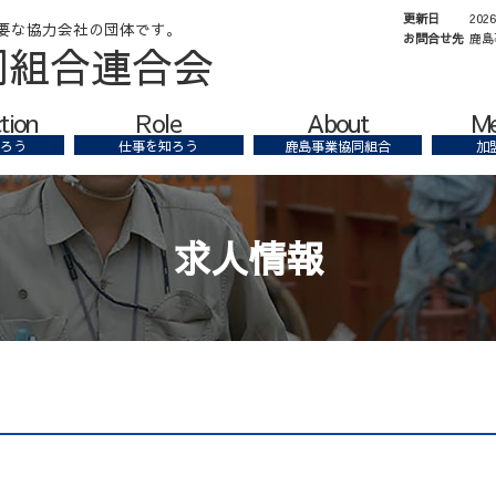
更新日
202
お問合せ先
鹿島
同組合連合会
tion
Role
About
M
ろう
仕事を知ろう
鹿島事業協同組合
加
求人情報